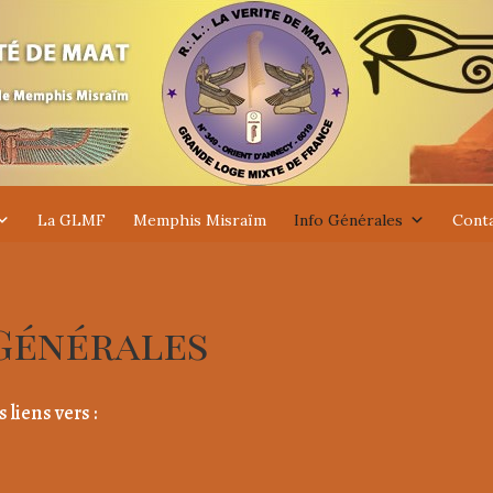
La GLMF
Memphis Misraïm
Info Générales
Cont
Générales
liens vers :